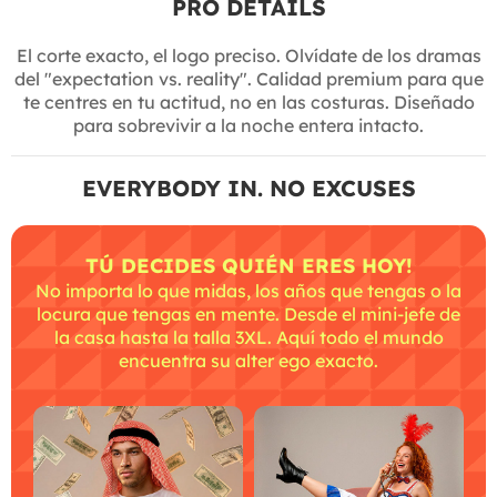
PRO DETAILS
El corte exacto, el logo preciso. Olvídate de los dramas
del "expectation vs. reality". Calidad premium para que
te centres en tu actitud, no en las costuras. Diseñado
para sobrevivir a la noche entera intacto.
EVERYBODY IN. NO EXCUSES
TÚ DECIDES QUIÉN ERES HOY!
No importa lo que midas, los años que tengas o la
locura que tengas en mente. Desde el mini-jefe de
la casa hasta la talla 3XL. Aquí todo el mundo
encuentra su alter ego exacto.