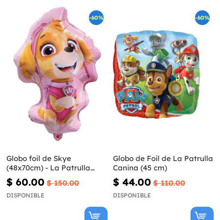
-60%
-60%
Globo foil de Skye
Globo de Foil de La Patrulla
(48x70cm) - La Patrulla
Canina (45 cm)
Canina
$ 60.00
$ 44.00
$ 150.00
$ 110.00
DISPONIBLE
DISPONIBLE