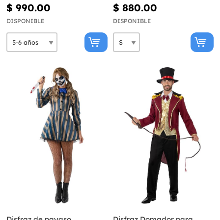
niño
hombre
$ 990.00
$ 880.00
DISPONIBLE
DISPONIBLE
Disfraz de payaso
Disfraz Domador para