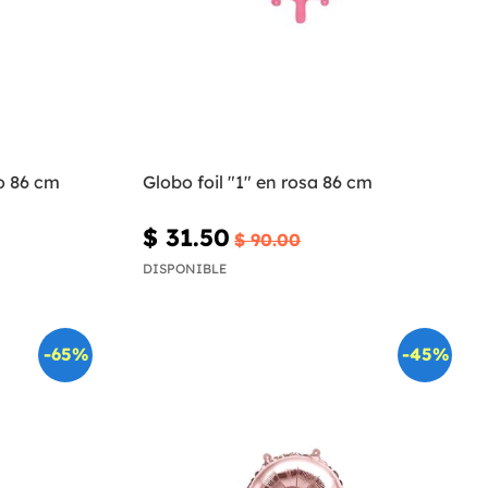
ro 86 cm
Globo foil "1" en rosa 86 cm
$ 31.50
$ 90.00
DISPONIBLE
-65%
-45%