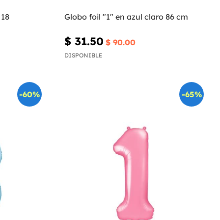
 18
Globo foil "1" en azul claro 86 cm
$ 31.50
$ 90.00
DISPONIBLE
-60%
-65%