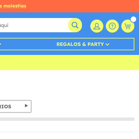
s molestias
REGALOS & PARTY
RIOS