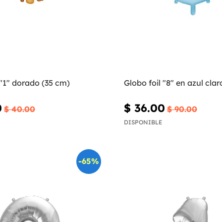
 "1" dorado (35 cm)
Globo foil "8" en azul cla
0
$ 36.00
$ 40.00
$ 90.00
DISPONIBLE
-65%