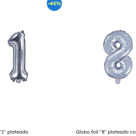
-45%
 "1" plateado
Globo foil "8" plateado c