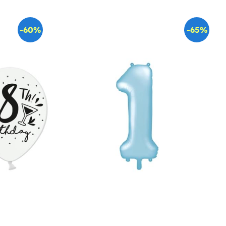
-60%
-65%