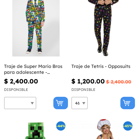
Traje de Super Mario Bros
Traje de Tetris - Opposuits
para adolescente -
Opposuits
$ 2,400.00
$ 1,200.00
$ 2,400.00
DISPONIBLE
DISPONIBLE
-44%
-45%