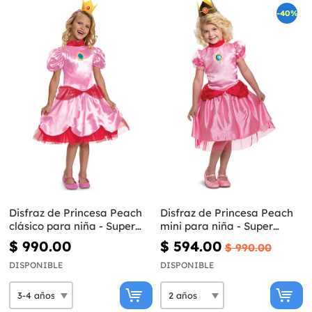
-40%
Disfraz de Princesa Peach
Disfraz de Princesa Peach
clásico para niña - Super
mini para niña - Super
Mario Bros
Mario Bros
$ 990.00
$ 594.00
$ 990.00
DISPONIBLE
DISPONIBLE