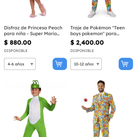
Disfraz de Princesa Peach
Traje de Pokémon "Teen
para niña - Super Mario
boys pokemon" para
Bros
adolescente - Opposuits
$ 880.00
$ 2,400.00
DISPONIBLE
DISPONIBLE