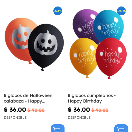
-60%
-60%
8 globos de Halloween
8 globos cumpleaños -
calabaza - Happy
Happy Birthday
Halloween
$ 36.00
$ 36.00
$ 90.00
$ 90.00
DISPONIBLE
DISPONIBLE