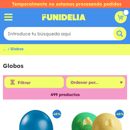
Temporalmente no estamos procesando pedidos
...
Globos
Globos
Filtrar
499
productos
-65%
-65%