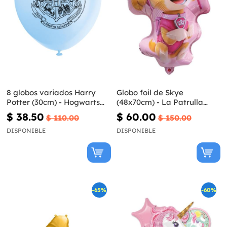
8 globos variados Harry
Globo foil de Skye
Potter (30cm) - Hogwarts
(48x70cm) - La Patrulla
Houses
Canina
$ 38.50
$ 60.00
$ 110.00
$ 150.00
DISPONIBLE
DISPONIBLE
-65%
-60%