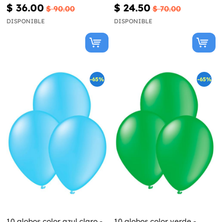
Dead
$ 36.00
$ 24.50
$ 90.00
$ 70.00
DISPONIBLE
DISPONIBLE
-65%
-65%
10 globos color azul claro -
10 globos color verde -