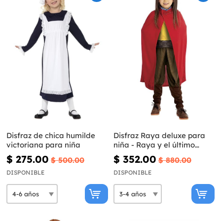
Disfraz de chica humilde
Disfraz Raya deluxe para
victoriana para niña
niña - Raya y el último
dragón
$ 275.00
$ 352.00
$ 500.00
$ 880.00
DISPONIBLE
DISPONIBLE