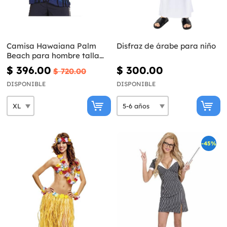
Camisa Hawaiana Palm
Disfraz de árabe para niño
Beach para hombre talla
grande
$ 396.00
$ 300.00
$ 720.00
DISPONIBLE
DISPONIBLE
-45%