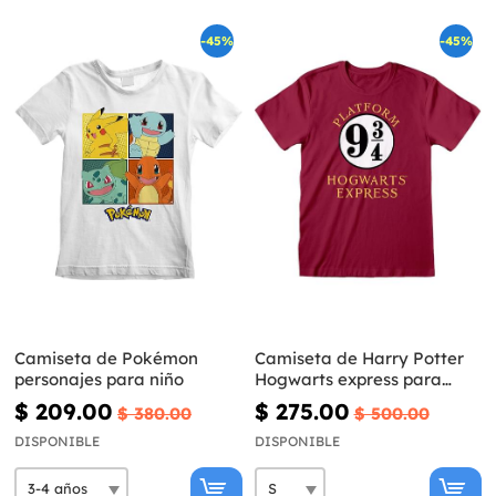
-45%
-45%
Camiseta de Pokémon
Camiseta de Harry Potter
personajes para niño
Hogwarts express para
hombre
$ 209.00
$ 275.00
$ 380.00
$ 500.00
DISPONIBLE
DISPONIBLE