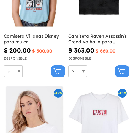
Camiseta Villanas Disney
Camiseta Raven Assassin's
para mujer
Creed Valhalla para
hombre
$ 200.00
$ 363.00
$ 500.00
$ 660.00
DISPONIBLE
DISPONIBLE
-45%
-45%