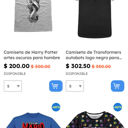
Camiseta de Harry Potter
Camiseta de Transformers
artes oscuras para hombre
autobots logo negro para
adulto
$ 200.00
$ 302.50
$ 500.00
$ 550.00
DISPONIBLE
DISPONIBLE
-60%
-60%