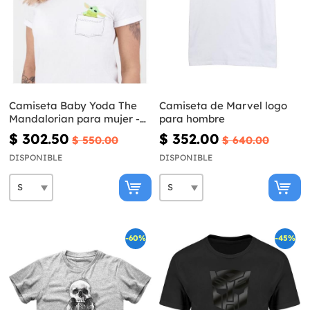
Camiseta Baby Yoda The
Camiseta de Marvel logo
Mandalorian para mujer -
para hombre
Star Wars
$ 302.50
$ 352.00
$ 550.00
$ 640.00
DISPONIBLE
DISPONIBLE
-60%
-45%