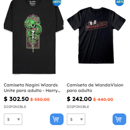
-45%
-45%
Camiseta Nagini Wizards
Camiseta de WandaVision
Unite para adulto - Harry
para adulto
Potter
$ 302.50
$ 242.00
$ 550.00
$ 440.00
DISPONIBLE
DISPONIBLE