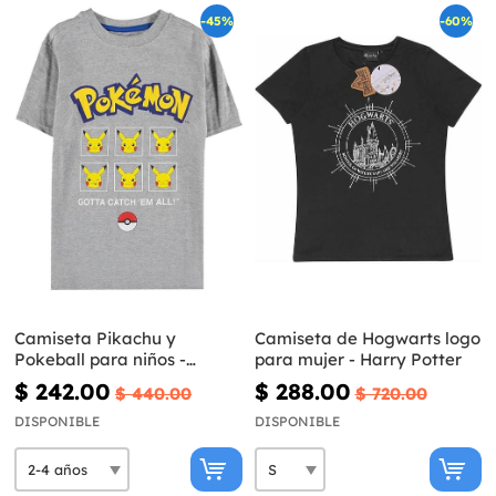
-45%
-60%
Camiseta Pikachu y
Camiseta de Hogwarts logo
Pokeball para niños -
para mujer - Harry Potter
Pokémon
$ 242.00
$ 288.00
$ 440.00
$ 720.00
DISPONIBLE
DISPONIBLE