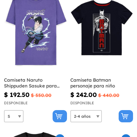
Camiseta Naruto
Camiseta Batman
Shippuden Sasuke para
personaje para niño
hombre
$ 192.50
$ 242.00
$ 550.00
$ 440.00
DISPONIBLE
DISPONIBLE