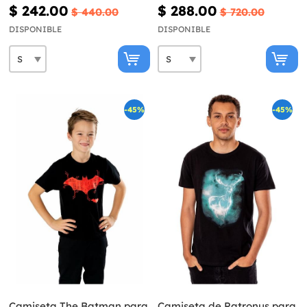
Harry Potter
$ 242.00
$ 288.00
$ 440.00
$ 720.00
DISPONIBLE
DISPONIBLE
-45%
-45%
Camiseta The Batman para
Camiseta de Patronus para