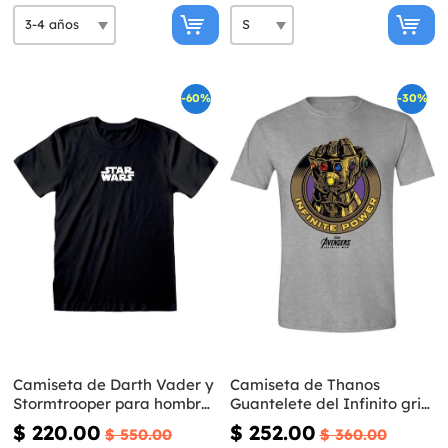
-60%
-30%
Camiseta de Darth Vader y
Camiseta de Thanos
Stormtrooper para hombre
Guantelete del Infinito gris-
- Star Wars
Vengadores Infinity War
$ 220.00
$ 252.00
$ 550.00
$ 360.00