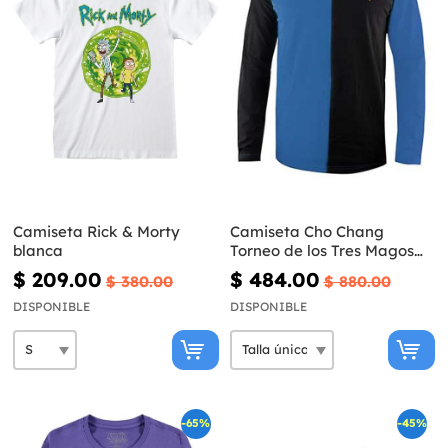
Camiseta Rick & Morty
Camiseta Cho Chang
blanca
Torneo de los Tres Magos
para niños - Harry Potter
$ 209.00
$ 484.00
$ 380.00
$ 880.00
DISPONIBLE
DISPONIBLE
-65%
-45%