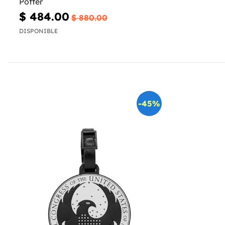
Potter
$ 484.00
$ 880.00
DISPONIBLE
-45%