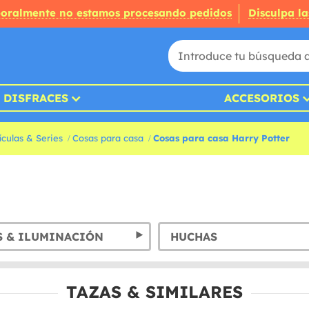
oralmente no estamos procesando pedidos
Disculpa la
DISFRACES
ACCESORIOS
culas & Series
Cosas para casa
Cosas para casa Harry Potter
S & ILUMINACIÓN
HUCHAS
TAZAS & SIMILARES