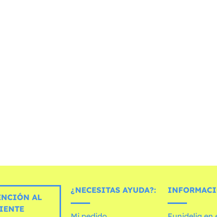
¿NECESITAS AYUDA?:
INFORMACI
ENCIÓN AL
IENTE
Mi pedido
Funidelia en