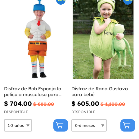
Disfraz de Bob Esponja la
Disfraz de Rana Gustavo
película musculoso para
para bebé
bebé
$ 704.00
$ 605.00
$ 880.00
$ 1,100.00
DISPONIBLE
DISPONIBLE