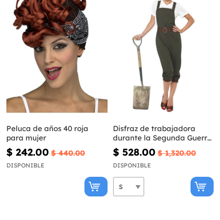
Peluca de años 40 roja
Disfraz de trabajadora
para mujer
durante la Segunda Guerra
Mundial
$ 242.00
$ 528.00
$ 440.00
$ 1,320.00
DISPONIBLE
DISPONIBLE