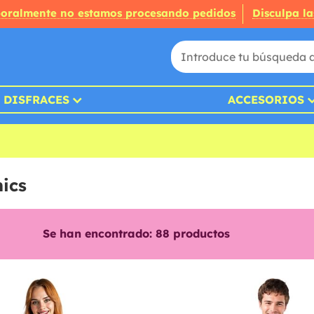
oralmente no estamos procesando pedidos
Disculpa la
DISFRACES
ACCESORIOS
ics
Se han encontrado:
88
productos