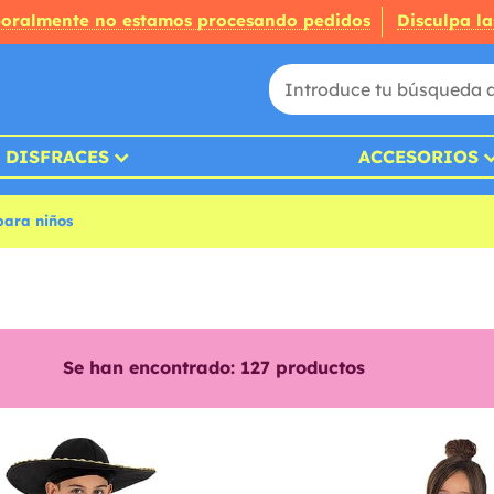
oralmente no estamos procesando pedidos
Disculpa la
DISFRACES
ACCESORIOS
para niños
Se han encontrado:
127
productos