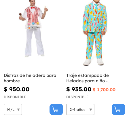
Disfraz de heladero para
Traje estampado de
hombre
Helados para niño -
Opposuits
$ 950.00
$ 935.00
$ 1,700.00
DISPONIBLE
DISPONIBLE