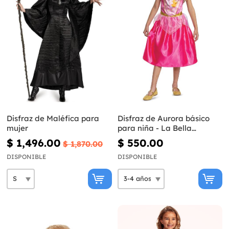
Disfraz de Maléfica para
Disfraz de Aurora básico
mujer
para niña - La Bella
Durmiente
$ 1,496.00
$ 550.00
$ 1,870.00
DISPONIBLE
DISPONIBLE