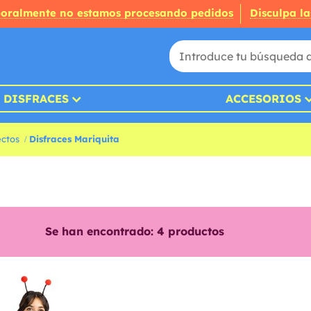
oralmente no estamos procesando pedidos
Disculpa la
DISFRACES
ACCESORIOS
ectos
Disfraces Mariquita
Se han encontrado:
4
productos