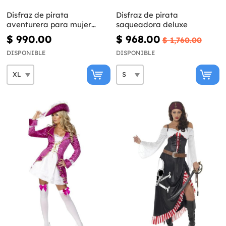
Disfraz de pirata
Disfraz de pirata
aventurera para mujer
saqueadora deluxe
talla grande
$ 990.00
$ 968.00
$ 1,760.00
DISPONIBLE
DISPONIBLE