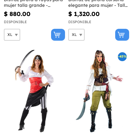
mujer talla grande -
elegante para mujer - Talla
Colección blanca y negra
grande
$ 880.00
$ 1,320.00
DISPONIBLE
DISPONIBLE
-45%