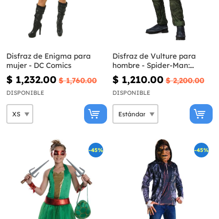
Disfraz de Enigma para
Disfraz de Vulture para
mujer - DC Comics
hombre - Spider-Man:
Homecoming
$ 1,232.00
$ 1,210.00
$ 1,760.00
$ 2,200.00
DISPONIBLE
DISPONIBLE
-45%
-45%