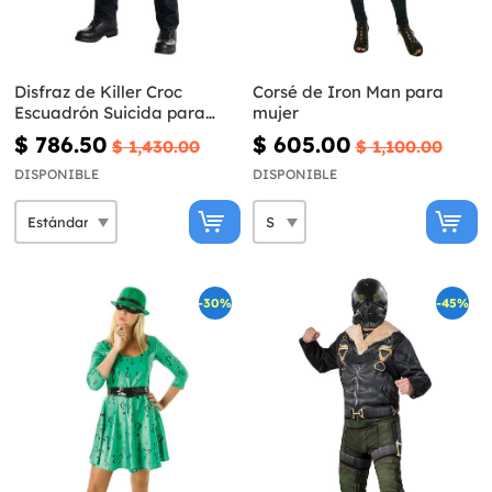
Disfraz de Killer Croc
Corsé de Iron Man para
Escuadrón Suicida para
mujer
hombre
$ 786.50
$ 605.00
$ 1,430.00
$ 1,100.00
DISPONIBLE
DISPONIBLE
-30%
-45%