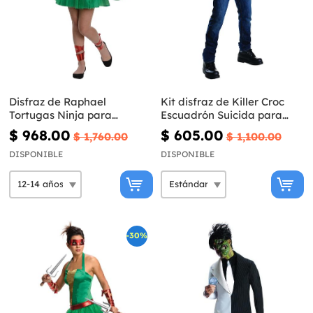
Disfraz de Raphael
Kit disfraz de Killer Croc
Tortugas Ninja para
Escuadrón Suicida para
adolescente
hombre
$ 968.00
$ 605.00
$ 1,760.00
$ 1,100.00
DISPONIBLE
DISPONIBLE
-30%