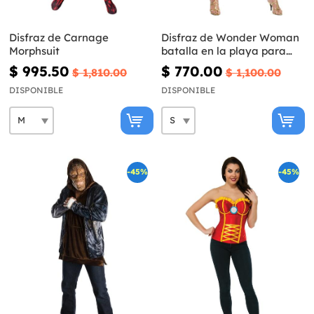
Disfraz de Carnage
Disfraz de Wonder Woman
Morphsuit
batalla en la playa para
mujer
$ 995.50
$ 770.00
$ 1,810.00
$ 1,100.00
DISPONIBLE
DISPONIBLE
-45%
-45%