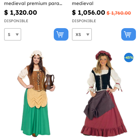
medieval premium para
medieval
mujer
$ 1,320.00
$ 1,056.00
$ 1,760.00
DISPONIBLE
DISPONIBLE
-45%