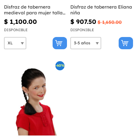
Disfraz de tabernera
Disfraz de tabernera Eliana
medieval para mujer talla
niña
grande
$ 1,100.00
$ 907.50
$ 1,650.00
DISPONIBLE
DISPONIBLE
-60%