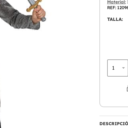
Material:
1
REF: 1209
TALLA:
DESCRIPCI