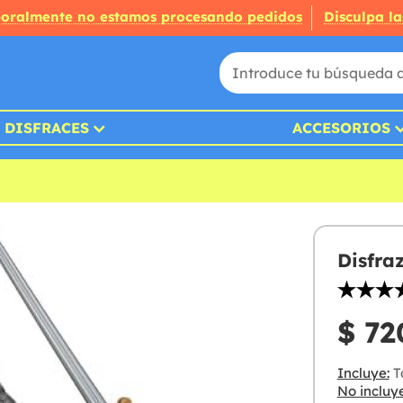
oralmente no estamos procesando pedidos
Disculpa la
DISFRACES
ACCESORIOS
Disfra
$ 72
Incluye:
T
No incluye