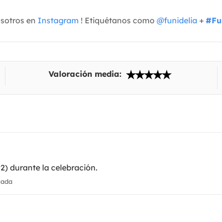
osotros en
Instagram
! Etiquétanos como
@funidelia
+
#Fu
Valoración media:
92) durante la celebración.
cada