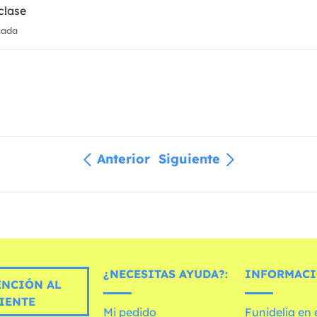
clase
cada
Anterior
Siguiente
¿NECESITAS AYUDA?:
INFORMACI
ENCIÓN AL
IENTE
Mi pedido
Funidelia en