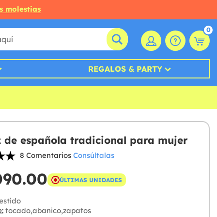
s molestias
0
REGALOS & PARTY
z de española tradicional para mujer
8 Comentarios
Consúltalas
090.00
ÚLTIMAS UNIDADES
estido
:
tocado,abanico,zapatos