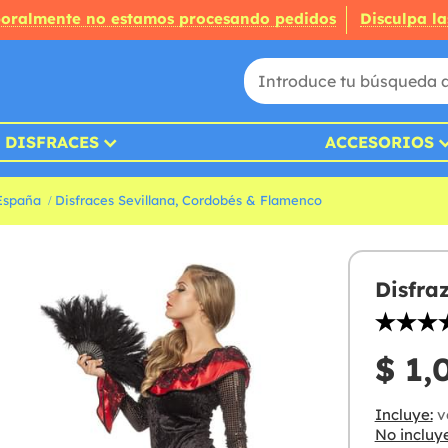
oralmente no estamos procesando pedidos
Disculpa la
DISFRACES
ACCESORIOS
 España
Disfraces Sevillana, Cordobés & Flamenco
Disfra
$ 1,
Incluye:
v
No incluye