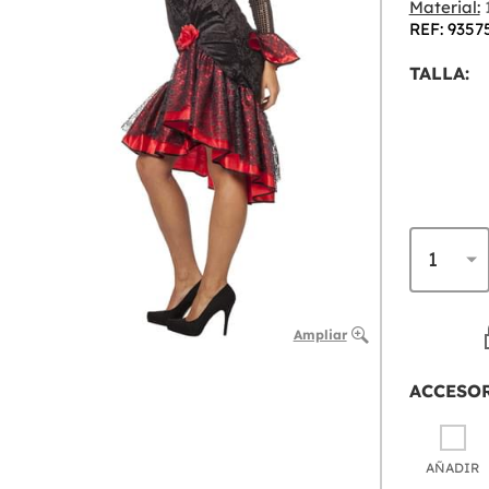
Material:
1
REF: 9357
TALLA:
Ampliar
ACCESO
AÑADIR