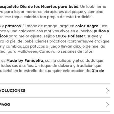
 esqueleto Día de los Muertos para bebé
. Un look tierno
ivo para las primeras celebraciones del peque y combina
 ese toque colorido tan propio de esta tradición.
o
y
patucos
. El mono de manga larga en
color negro
luce
nco y una calavera con motivos vivos en el pecho;
puños y
ticos
para mejor ajuste. Tejido
100% Poliéster
, suave y
a la piel del bebé. Cierres prácticos (corchetes/velcro) que
ir y cambiar. Los patucos a juego llevan dibujo de huellas
Ideal para Halloween, Carnaval o sesiones de fotos.
o es
Made by Funidelia
, con la calidad y el cuidado que
 todos sus diseños. Un toque de dulzura y tradición que
u bebé en la estrella de cualquier celebración del
Día de
VOLUCIONES
PAGO