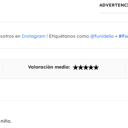
ADVERTENC
osotros en
Instagram
! Etiquétanos como
@funidelia
+
#Fu
Valoración media:
 niño.