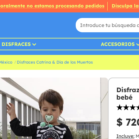
oralmente no estamos procesando pedidos
Disculpa la
DISFRACES
ACCESORIOS
México
Disfraces Catrina & Día de los Muertos
Disfra
bebé
$ 72
Incluye:
M