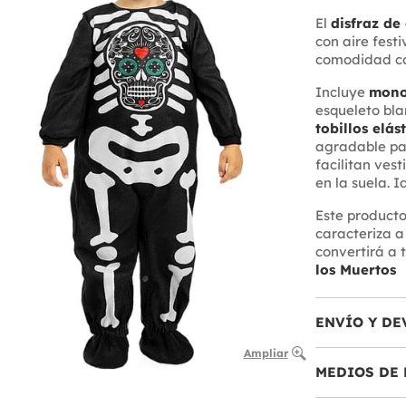
El
disfraz de
con aire fest
comodidad con
Incluye
mon
esqueleto bla
tobillos elás
agradable par
facilitan vest
en la suela. 
Este product
caracteriza a
convertirá a t
los Muertos
ENVÍO Y DE
Ampliar
MEDIOS DE 