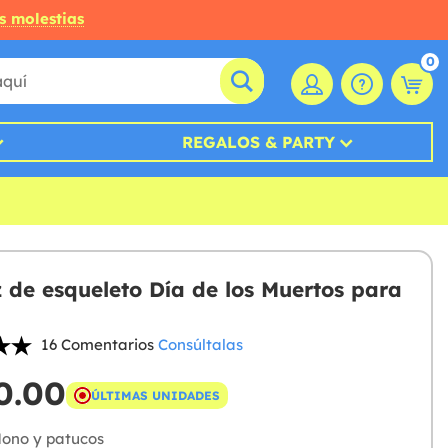
s molestias
0
REGALOS & PARTY
z de esqueleto Día de los Muertos para
16 Comentarios
Consúltalas
0.00
ÚLTIMAS UNIDADES
ono y patucos