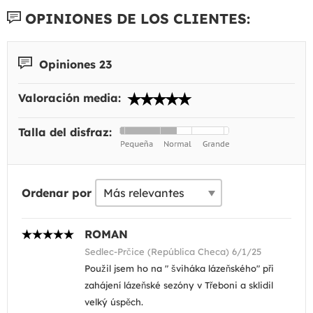
OPINIONES DE LOS CLIENTES:
Opiniones 23
Valoración media:
Talla del disfraz:
Ordenar por
ROMAN
Sedlec-Prčice (República Checa) 6/1/25
Použil jsem ho na " šviháka lázeňského" při
zahájení lázeňské sezóny v Třeboni a sklidil
velký úspěch.