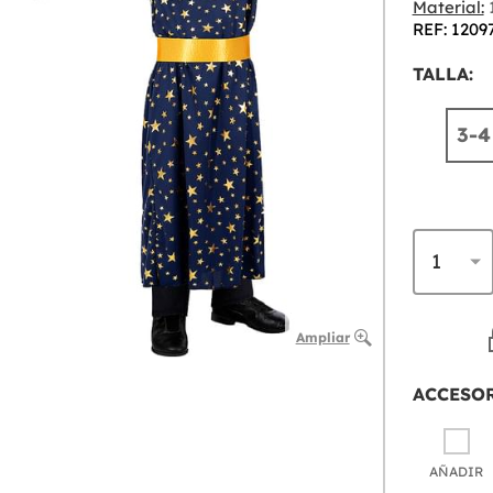
Material:
1
REF: 1209
TALLA:
3-4
Ampliar
ACCESO
AÑADIR