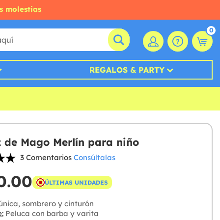
s molestias
0
REGALOS & PARTY
z de Mago Merlín para niño
3 Comentarios
Consúltalas
0.00
ÚLTIMAS UNIDADES
nica, sombrero y cinturón
:
Peluca con barba y varita