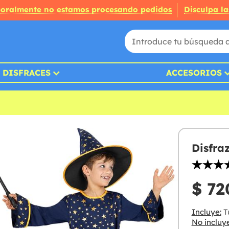
oralmente no estamos procesando pedidos
Disculpa la
DISFRACES
ACCESORIOS
Disfra
$ 72
Incluye:
Tú
No incluye