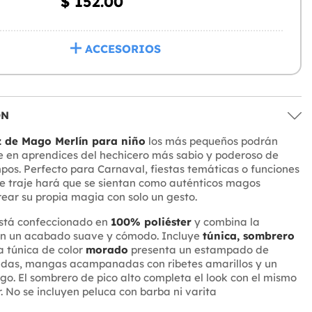
$ 152.00
ACCESORIOS
ÓN
z de Mago Merlín para niño
los más pequeños podrán
 en aprendices del hechicero más sabio y poderoso de
mpos. Perfecto para Carnaval, fiestas temáticas o funciones
te traje hará que se sientan como auténticos magos
ear su propia magia con solo un gesto.
está confeccionado en
100% poliéster
y combina la
con un acabado suave y cómodo. Incluye
túnica, sombrero
La túnica de color
morado
presenta un estampado de
radas, mangas acampanadas con ribetes amarillos y un
ego. El sombrero de pico alto completa el look con el mismo
r. No se incluyen peluca con barba ni varita