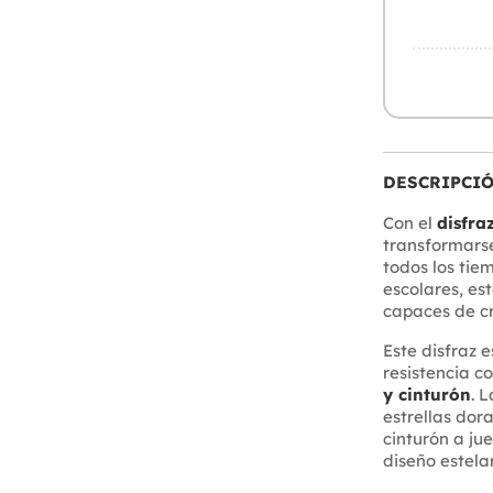
DESCRIPCI
Con el
disfra
transformarse
todos los tie
escolares, es
capaces de cr
Este disfraz 
resistencia 
y cinturón
. 
estrellas do
cinturón a ju
diseño estela