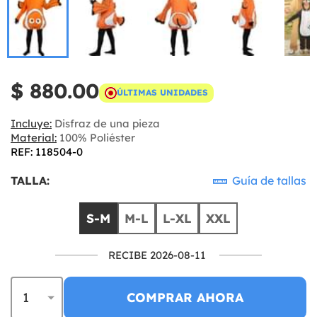
$ 880.00
ÚLTIMAS UNIDADES
Incluye:
Disfraz de una pieza
Material:
100% Poliéster
REF: 118504-0
TALLA:
Guía de tallas
S-M
M-L
L-XL
XXL
RECIBE 2026-08-11
COMPRAR AHORA