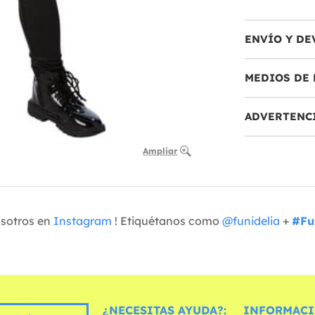
ENVÍO Y DE
MEDIOS DE 
ADVERTENC
Ampliar
osotros en
Instagram
! Etiquétanos como
@funidelia
+
#Fu
¿NECESITAS AYUDA?:
INFORMACI