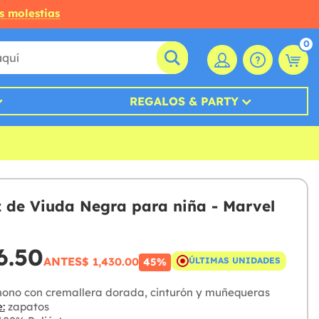
s molestias
0
REGALOS & PARTY
z de Viuda Negra para niña - Marvel
6.50
ANTES
$ 1,430.00
ÚLTIMAS UNIDADES
45%
ono con cremallera dorada, cinturón y muñequeras
:
zapatos