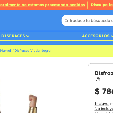
oralmente no estamos procesando pedidos
Disculpa la
DISFRACES
ACCESORIOS
 Marvel
Disfraces Viuda Negra
Disfra
$ 78
Incluye:
m
No incluye