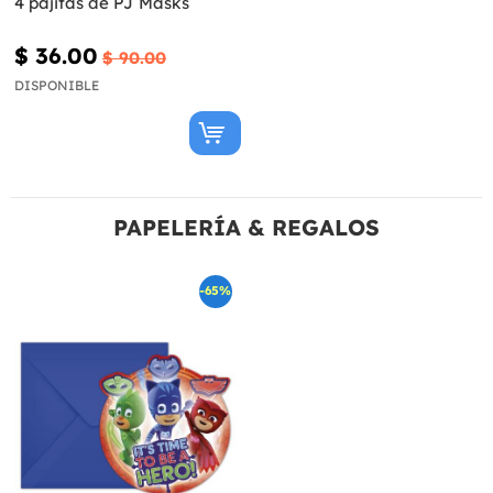
4 pajitas de PJ Masks
$ 36.00
$ 90.00
DISPONIBLE
PAPELERÍA & REGALOS
-65%