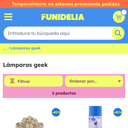
Temporalmente no estamos procesando pedidos
...
Lámparas geek
Lámparas geek
Filtrar
2
productos
-45%
-45%