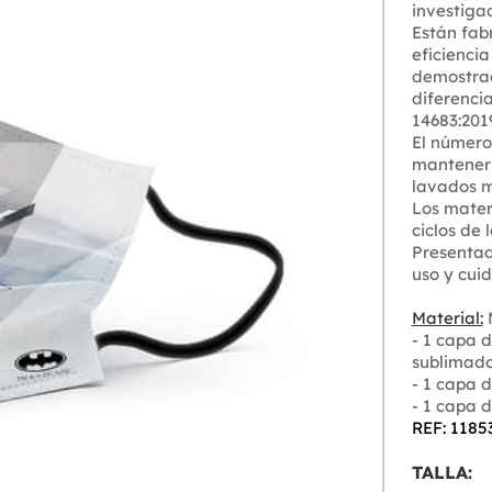
investiga
Están fab
eficiencia
demostrad
diferenci
14683:201
El número
mantener 
lavados m
Los materi
ciclos de 
Presentad
uso y cui
Material:
M
- 1 capa d
sublimad
- 1 capa d
- 1 capa d
REF: 1185
TALLA: