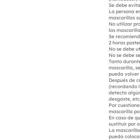
Se debe evitar
La persona e
mascarillas s
No utilizar p
las mascarill
Se recomiend
2 horas poster
No se debe ut
No se debe se
Tanto durante
mascarilla, s
pueda volver
Después de ca
(recordando l
detecta algún
desgaste, etc
Por cuestione
mascarilla po
En caso de qu
sustituir por o
La mascarilla
pueda coloca