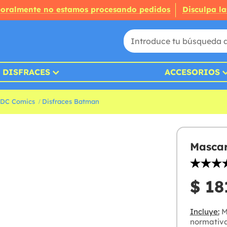
oralmente no estamos procesando pedidos
Disculpa la
DISFRACES
ACCESORIOS
 DC Comics
Disfraces Batman
Mascar
$ 18
Incluye:
Ma
normativa