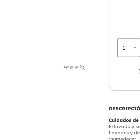
Ampliar
DESCRIPCI
Cuidados de 
El lavado y s
Lavados y des
(humedecer, l