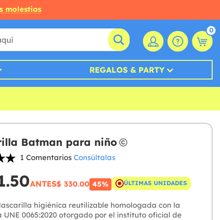
s molestias
0
REGALOS & PARTY
illa Batman para niño
1 Comentarios
Consúltalas
1.50
ANTES
$ 330.00
ÚLTIMAS UNIDADES
45%
scarilla higiénica reutilizable homologada con la
 UNE 0065:2020 otorgado por el instituto oficial de