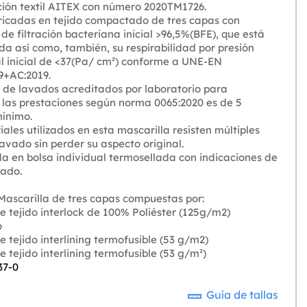
ción textil AITEX con número 2020TM1726.
ricadas en tejido compactado de tres capas con
 de filtración bacteriana inicial >96,5%(BFE), que está
a así como, también, su respirabilidad por presión
al inicial de <37(Pa/ cm²) conforme a UNE-EN
9+AC:2019.
 de lavados acreditados por laboratorio para
las prestaciones según norma 0065:2020 es de 5
ínimo.
ales utilizados en esta mascarilla resisten múltiples
lavado sin perder su aspecto original.
a en bolsa individual termosellada con indicaciones de
dado.
ascarilla de tres capas compuestas por:
e tejido interlock de 100% Poliéster (125g/m2)
o
e tejido interlining termofusible (53 g/m2)
e tejido interlining termofusible (53 g/m²)
37-0
Guía de tallas