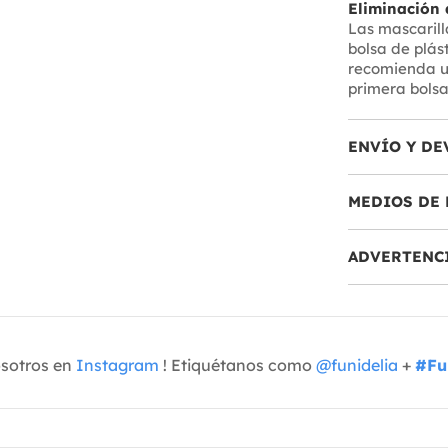
Eliminación 
Las mascarill
bolsa de plás
recomienda ut
primera bolsa
ENVÍO Y DE
MEDIOS DE 
ADVERTENC
osotros en
Instagram
! Etiquétanos como
@funidelia
+
#Fu