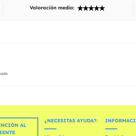
Valoración media:
cada
¿NECESITAS AYUDA?:
INFORMACI
ENCIÓN AL
IENTE