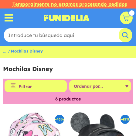
Temporalmente no estamos procesando pedidos
...
Mochilas Disney
Mochilas Disney
Filtrar
6
productos
-45%
-45%