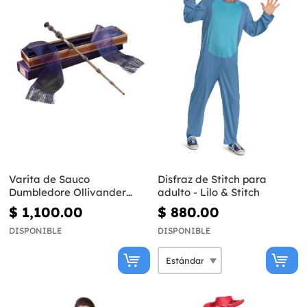
Varita de Sauco
Disfraz de Stitch para
Dumbledore Ollivander
adulto - Lilo & Stitch
(Réplica Oficial) - Harry
$ 1,100.00
$ 880.00
Potter
DISPONIBLE
DISPONIBLE