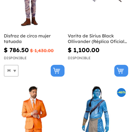
Disfraz de circo mujer
Varita de Sirius Black
tatuada
Ollivander (Réplica Oficial)
- Harry Potter
$ 786.50
$ 1,100.00
$ 1,430.00
DISPONIBLE
DISPONIBLE
-46%