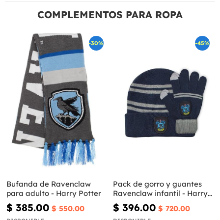
COMPLEMENTOS PARA ROPA
-30%
-45%
Bufanda de Ravenclaw
Pack de gorro y guantes
para adulto - Harry Potter
Ravenclaw infantil - Harry
Potter
$ 385.00
$ 396.00
$ 550.00
$ 720.00