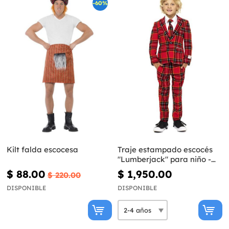
-60%
Kilt falda escocesa
Traje estampado escocés
"Lumberjack" para niño -
Opposuits
$ 88.00
$ 1,950.00
$ 220.00
DISPONIBLE
DISPONIBLE