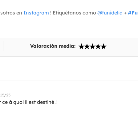
osotros en
Instagram
! Etiquétanos como
@funidelia
+
#Fu
Valoración media:
15/25
 ce à quoi il est destiné !