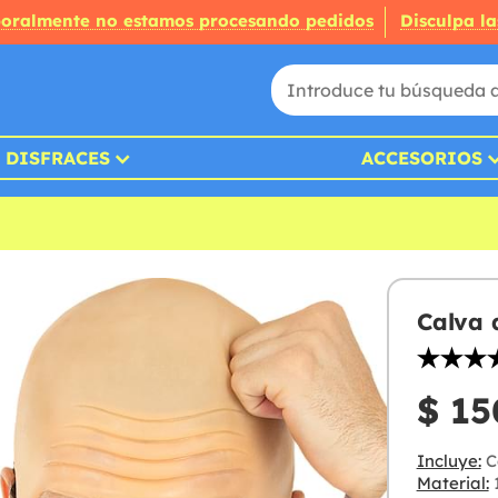
oralmente no estamos procesando pedidos
Disculpa la
DISFRACES
ACCESORIOS
Calva 
$ 15
Incluye:
C
Material: