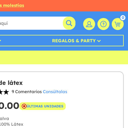
s molestias
0
REGALOS & PARTY
de látex
9 Comentarios
Consúltalas
0.00
ÚLTIMAS UNIDADES
alva
100% Látex