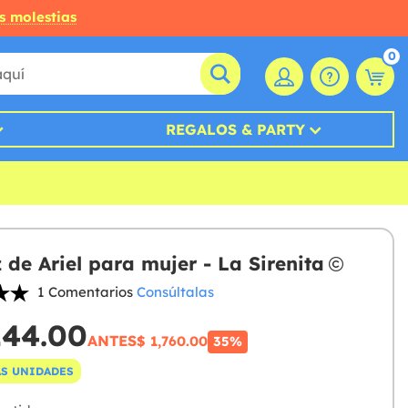
s molestias
0
REGALOS & PARTY
 de Ariel para mujer - La Sirenita
1 Comentarios
Consúltalas
144.00
ANTES
$ 1,760.00
35%
S UNIDADES