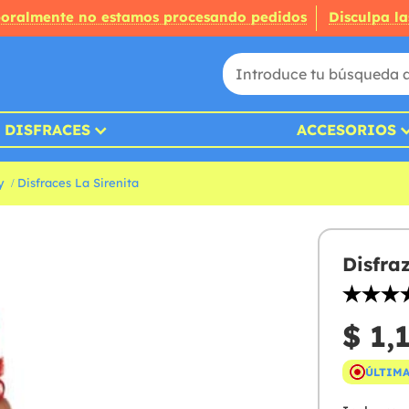
oralmente no estamos procesando pedidos
Disculpa la
DISFRACES
ACCESORIOS
y
Disfraces La Sirenita
Disfraz
$ 1,
ÚLTIMA