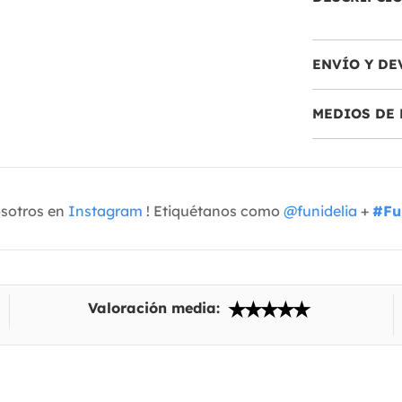
ENVÍO Y DE
MEDIOS DE 
osotros en
Instagram
! Etiquétanos como
@funidelia
+
#Fu
Valoración media: