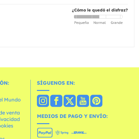
¿Cómo le quedó el disfraz?
ÓN:
SÍGUENOS EN:
 el Mundo
de venta
MEDIOS DE PAGO Y ENVÍO:
rivacidad
ookies
os