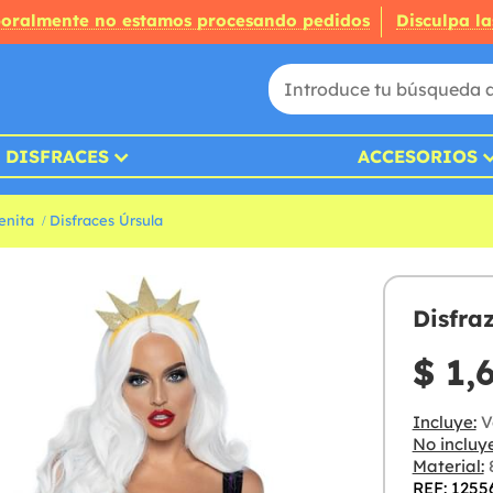
oralmente no estamos procesando pedidos
Disculpa la
DISFRACES
ACCESORIOS
enita
Disfraces Úrsula
Disfra
$ 1,
Incluye:
V
No incluye
Material:
8
REF: 1255