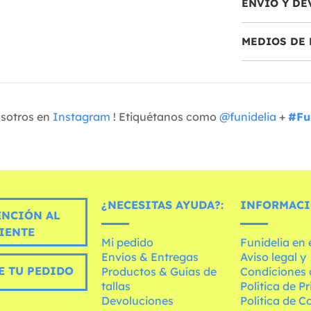
ENVÍO Y DE
MEDIOS DE 
osotros en
Instagram
! Etiquétanos como
@funidelia
+
#Fu
¿NECESITAS AYUDA?:
INFORMACI
ENCIÓN AL
IENTE
Mi pedido
Funidelia en
Envíos & Entregas
Aviso legal y
E TU PEDIDO
Productos & Guías de
Condiciones 
tallas
Política de P
Devoluciones
Política de C