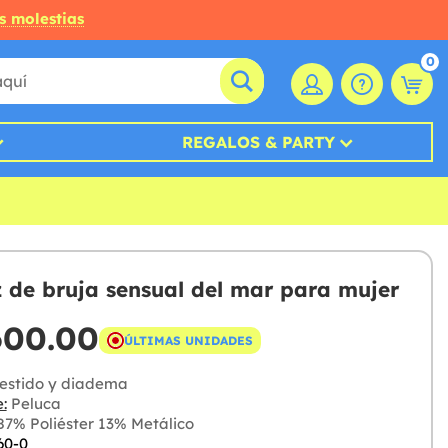
s molestias
0
REGALOS & PARTY
z de bruja sensual del mar para mujer
600.00
ÚLTIMAS UNIDADES
estido y diadema
:
Peluca
7% Poliéster 13% Metálico
60-0