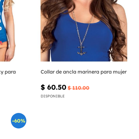
xy para
Collar de ancla marinera para mujer
$ 60.50
$ 110.00
DISPONIBLE
-60%