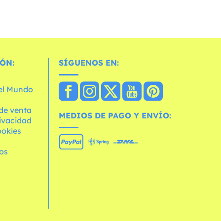
ÓN:
SÍGUENOS EN:
 el Mundo
de venta
MEDIOS DE PAGO Y ENVÍO:
rivacidad
ookies
os